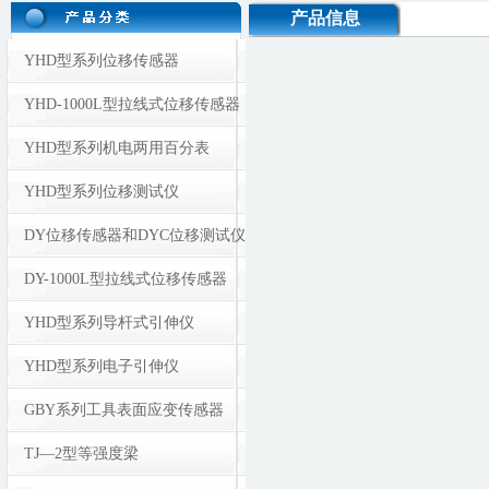
产品信息
YHD型系列位移传感器
YHD-1000L型拉线式位移传感器
YHD型系列机电两用百分表
YHD型系列位移测试仪
DY位移传感器和DYC位移测试仪
DY-1000L型拉线式位移传感器
YHD型系列导杆式引伸仪
YHD型系列电子引伸仪
GBY系列工具表面应变传感器
TJ—2型等强度梁